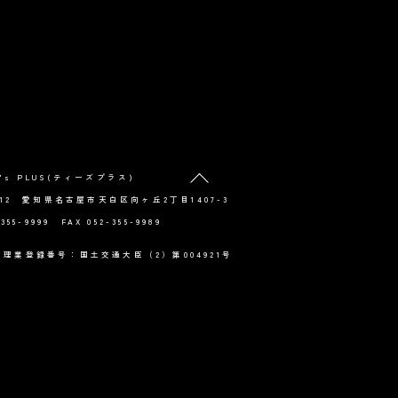
Back
's PLUS(ティーズプラス)
To
0012 愛知県名古屋市天白区向ヶ丘2丁目1407-3
Top
-355-9999 FAX 052-355-9989
理業登録番号：国土交通大臣（2）第004921号