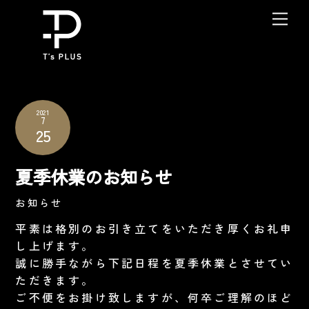
Skip
Me
to
content
2021
7
25
夏季休業のお知らせ
お知らせ
平素は格別のお引き立てをいただき厚くお礼申
し上げます。
誠に勝手ながら下記日程を夏季休業とさせてい
ただきます。
ご不便をお掛け致しますが、何卒ご理解のほど