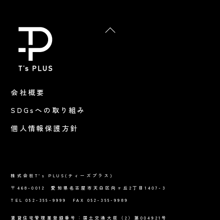
Back
To
Top
会社概要
SDGsへの取り組み
個人情報保護方針
株式会社T's PLUS(ティーズプラス)
〒468-0012 愛知県名古屋市天白区向ヶ丘2丁目1407-3
TEL 052-355-9999 FAX 052-355-9989
賃貸住宅管理業登録番号：国土交通大臣（2）第004921号