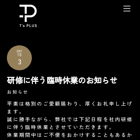
Skip
Me
to
content
2021
10
3
研修に伴う臨時休業のお知らせ
お知らせ
平素は格別のご愛顧賜わり、厚くお礼申し上げ
ます。
誠に勝手ながら、弊社では下記日程を社内研修
に伴う臨時休業とさせていただきます。
休業期間中はご不便をおかけすることもあるか