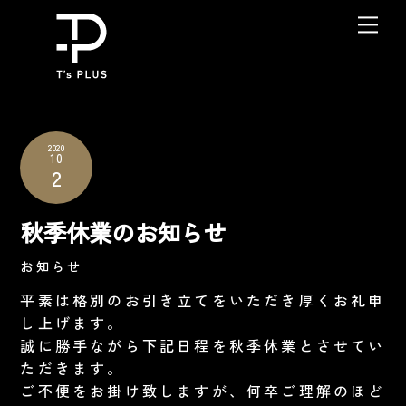
Skip
Me
to
content
2020
10
2
秋季休業のお知らせ
お知らせ
平素は格別のお引き立てをいただき厚くお礼申
し上げます。
誠に勝手ながら下記日程を秋季休業とさせてい
ただきます。
ご不便をお掛け致しますが、何卒ご理解のほど