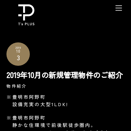
Skip
Me
to
content
2019
10
3
2019年10月の新規管理物件のご紹介
物件紹介
※豊明市阿野町
設備充実の大型1LDK!
※豊明市阿野町
静かな住環境で前後駅徒歩圏内。