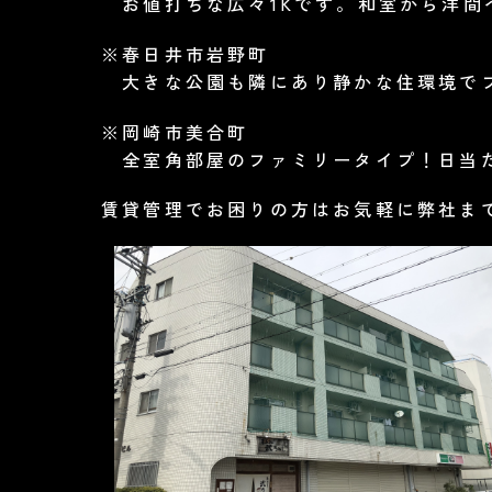
お値打ちな広々1Kです。和室から洋間
※春日井市岩野町
大きな公園も隣にあり静かな住環境で
※岡崎市美合町
全室角部屋のファミリータイプ！日当
賃貸管理でお困りの方はお気軽に弊社ま