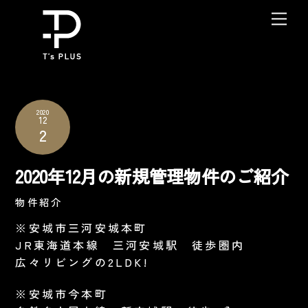
Skip
Me
to
content
2020
12
2
2020年12月の新規管理物件のご紹介
物件紹介
※安城市三河安城本町
JR東海道本線 三河安城駅 徒歩圏内
広々リビングの2LDK!
※安城市今本町