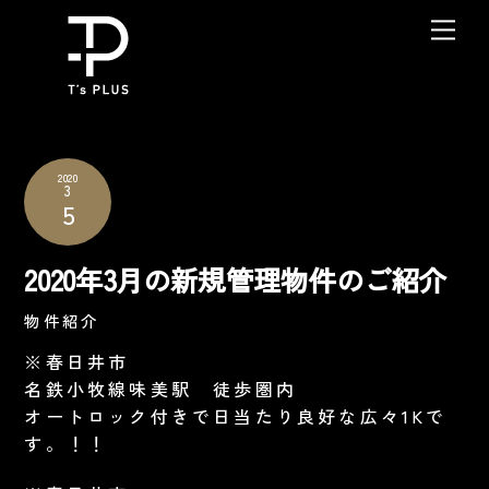
Skip
Me
to
content
2020
3
5
2020年3月の新規管理物件のご紹介
物件紹介
※春日井市
名鉄小牧線味美駅 徒歩圏内
オートロック付きで日当たり良好な広々1Kで
す。！！