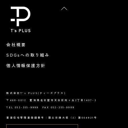
Back
To
Top
会社概要
SDGsへの取り組み
個人情報保護方針
株式会社T's PLUS(ティーズプラス)
〒468-0012 愛知県名古屋市天白区向ヶ丘2丁目1407-3
TEL 052-355-9999 FAX 052-355-9989
賃貸住宅管理業登録番号：国土交通大臣（2）第004921号