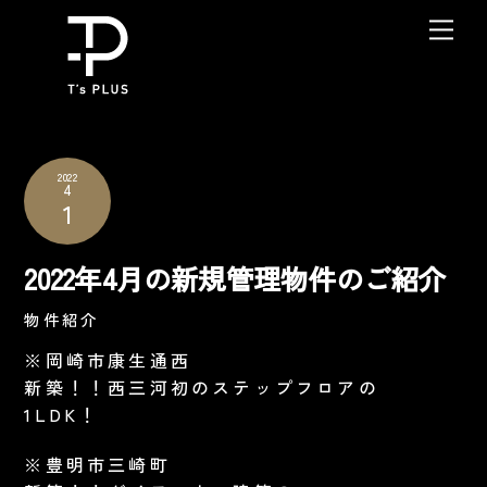
Skip
Me
to
content
2022
4
1
2022年4月の新規管理物件のご紹介
物件紹介
※岡崎市康生通西
新築！！西三河初のステップフロアの
1LDK！
※豊明市三崎町