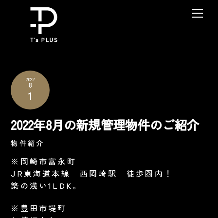
Skip
Me
to
content
2022
8
1
2022年8月の新規管理物件のご紹介
物件紹介
※岡崎市富永町
JR東海道本線 西岡崎駅 徒歩圏内！
築の浅い1LDK。
※豊田市堤町