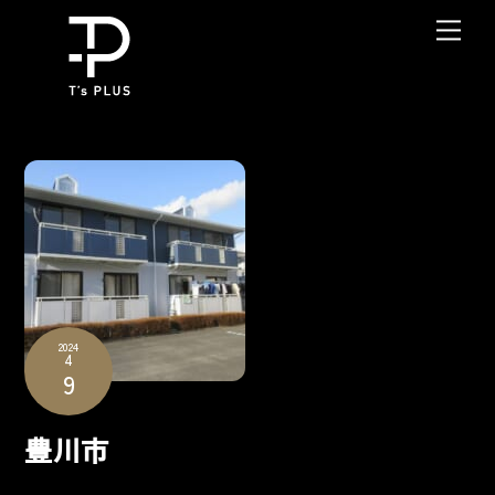
Skip
Me
to
content
2024
4
9
豊川市