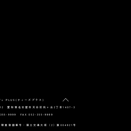
Back
's PLUS(ティーズプラス)
To
0012 愛知県名古屋市天白区向ヶ丘2丁目1407-3
Top
-355-9999 FAX 052-355-9989
理業登録番号：国土交通大臣（2）第004921号